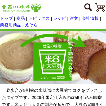
トップ
|
商品
|
トピックス
|
レシピ
|
注文
|
会社情報
|
業務用商品
|
えそら
麹歩合が8割麹の米味噌に大豆麹でコクをプラスし
たタイプです。2026年限定仕込みのcraft 仕込み味噌
です。米よりも大豆の割合が多めで、大豆の旨味を引