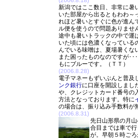
(2006.8.18)
新潟ではここ数日、非常に暑い
いた部屋から出るともわわ～
れほど暑いとすぐに色が進ん
ル便を使うので問題ありませ
途中も暑いトラックの中で運
いた頃には色濃くなっている
んでいる味噌は、夏場暑くな
また困ったものなのですが･･
もにブルーです。（ＴＴ）
(2006.8.28)
電子マネーもずいぶんと普及
ンク銀行
に口座を開設しまし
や、クレジットカード番号の
方法となっております。特に
の場合は、振り込み手数料が
(2006.8.31)
先日山形県の月山
合目までは車で行
が。早朝５時ごろ