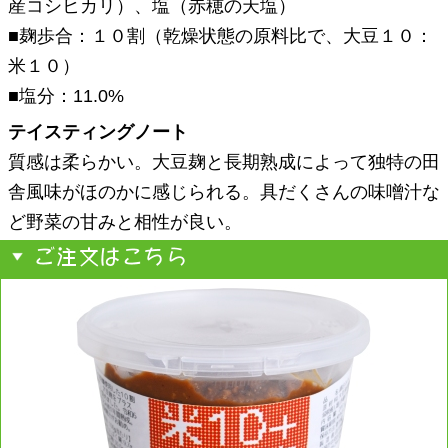
産コシヒカリ）、塩（赤穂の天塩）
■麹歩合：１０割（乾燥状態の原料比で、大豆１０：
米１０）
■塩分：11.0%
テイスティングノート
質感は柔らかい。大豆麹と長期熟成によって独特の田
舎風味がほのかに感じられる。具だくさんの味噌汁な
ど野菜の甘みと相性が良い。