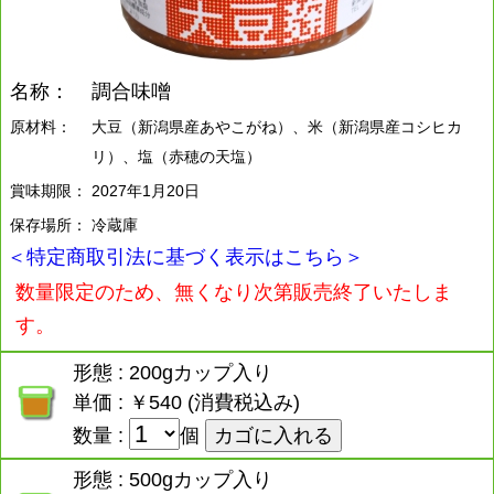
名称：
調合味噌
原材料：
大豆（新潟県産あやこがね）、米（新潟県産コシヒカ
リ）、塩（赤穂の天塩）
賞味期限：
2027年1月20日
保存場所：
冷蔵庫
＜特定商取引法に基づく表示はこちら＞
数量限定のため、無くなり次第販売終了いたしま
す。
形態 : 200gカップ入り
単価 : ￥540 (消費税込み)
数量 :
個
形態 : 500gカップ入り