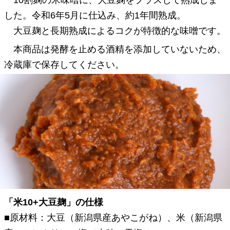
10割麹の米味噌に、大豆麹をプラスして熟成しま
した。令和6年5月に仕込み、約1年間熟成。
大豆麹と長期熟成によるコクが特徴的な味噌です。
本商品は発酵を止める酒精を添加していないため、
冷蔵庫で保存してください。
「米10+大豆麹」の仕様
■原材料：大豆（新潟県産あやこがね）、米（新潟県